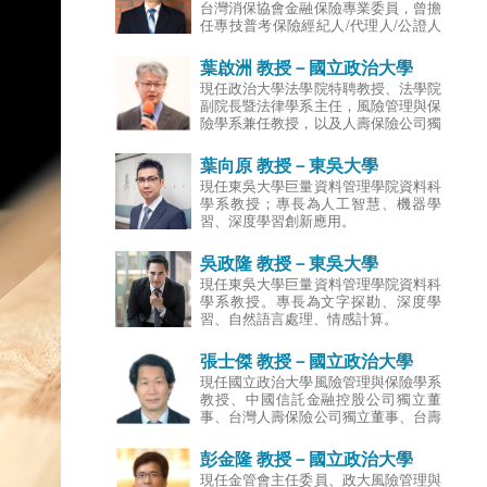
台灣消保協會金融保險專業委員，曾擔
並具有仲裁人，律師及地政士資格；曾
任專技普考保險經紀人/代理人/公證人
於律師事務所、國際性保險經紀人公司
命題暨閱卷委員、典試委員，具有國家
擔任專職律師，以及於外商保險公司擔
考試人身保險經紀人資格、壽險公司理
葉啟洲 教授－國立政治大學
任法務經理；專長為保險法、海商法、
賠與核保人員執照。進入學術界之前，
運動法及國際貿易索賠實務。
現任政治大學法學院特聘教授、法學院
曾擔任壽險公司分公司經理人、理賠部
副院長暨法律學系主任，風險管理與保
襄理、通訊處處經理、保經與保代/銀
險學系兼任教授，以及人壽保險公司獨
行/信用合作社/農會等通路經理人。專
立董事。曾經兼任財團法人保險安定基
長為超高齡社會保險市場、保險行銷、
金董事，參與過幾家保險公司的接管工
葉向原 教授－東吳大學
通路管理、風險管理。
作；也曾兼任財團法人金融消費評議中
現任東吳大學巨量資料管理學院資料科
心的評議委員。葉教授進入學術界之
學系教授；專長為人工智慧、機器學
前，曾擔任律師、法官，在擔任法官期
習、深度學習創新應用。
間以公費留學前往德國進修，獲得德國
弗萊堡大學法學博士，專長為民法和保
吳政隆 教授－東吳大學
險法。
現任東吳大學巨量資料管理學院資料科
學系教授。專長為文字探勘、深度學
習、自然語言處理、情感計算。
張士傑 教授－國立政治大學
現任國立政治大學風險管理與保險學系
教授、中國信託金融控股公司獨立董
事、台灣人壽保險公司獨立董事、台壽
保產物保險公司獨立董事；曾任中華民
國風險管理學會理事長、行政院勞工退
彭金隆 教授－國立政治大學
休基金監理委員會委員、金融消費評議
現任金管會主任委員、政大風險管理與
委員、行政院金融監督管理委員會專任