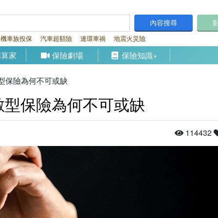
內容搜尋
機車族投保
汽車超額險
連環車禍
地震火災險
精算家
保險劇場
保險知識+
型保險為何不可或缺
數型保險為何不可或缺
114432