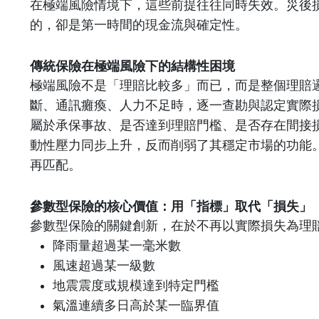
在極端風險情境下，這些前提往往同時失效。災後
的，卻是第一時間的現金流與確定性。
傳統保險在極端風險下的結構性困境
極端風險不是「理賠比較多」而已，而是整個理賠
斷、通訊癱瘓、人力不足時，逐一查勘與認定實際
屬於承保事故、是否達到理賠門檻、是否存在間接
動性壓力同步上升，反而削弱了其穩定市場的功能
再匹配。
參數型保險的核心價值：用「指標」取代「損失」
參數型保險的關鍵創新，在於不再以實際損失為理
降雨量超過某一毫米數
風速超過某一級數
地震震度或規模達到特定門檻
氣溫連續多日高於某一臨界值