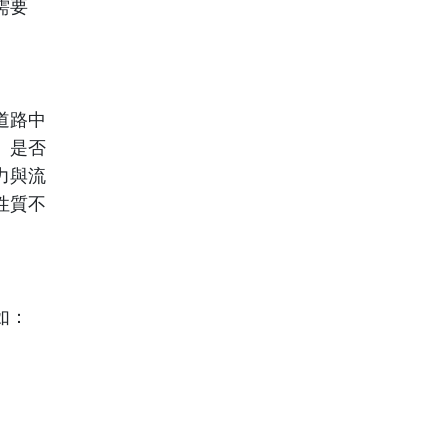
需要
道路中
。是否
力與流
性質不
如：