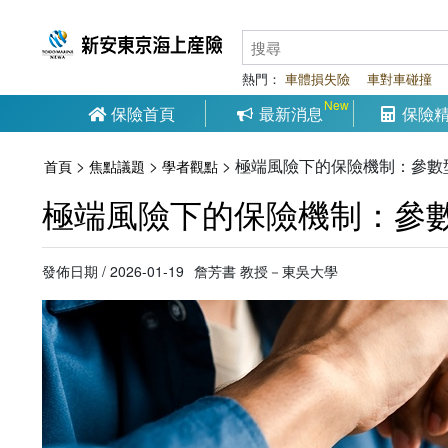
熱門：
車體損失險
車對車碰撞
保險首頁
最新消息
保險
>
>
>
極端風險下的保險機制：參數
首頁
焦點議題
學者觀點
極端風險下的保險機制：參
發佈日期 / 2026-01-19
詹芳書 教授－東吳大學