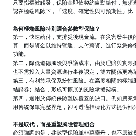
只要指標被觸發，保險金即依契約自動給付，無須
認在極端風險下，「速度、確定性與可預期性」比
為何極端風險特別適合參數型保險？
第一，快速給付，支撐災後現金流。在災害發生後
算，而是資金以維持營運、支付薪資、進行緊急修
功能。
第二，降低道德風險與爭議成本。由於理賠與實際
也不需投入大量資源進行事後認定，雙方關係更為
第三，有利於承保系統性風險。在高度相關的極端
結證券）結合，形成可擴展的風險承擔架構。
第四，適用於傳統保險難以覆蓋的缺口。例如農業
用傳統保單完整界定，卻可透過指標化方式提供部
不是取代，而是重塑風險管理組合
必須強調的是，參數型保險並非萬靈丹，也不應被