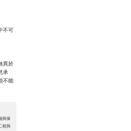
中不可
無異於
然承
能不能
險與保
工程與