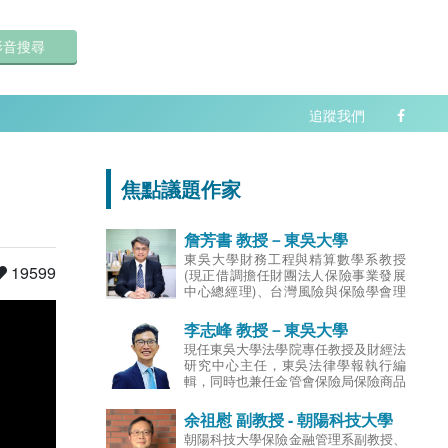
影音搜尋
追蹤我們
焦點議題作家
詹芳書 教授－東吳大學
東吳大學財務工程與精算數學系教授
19599
(現正借調擔任財團法人保險事業發展
中心總經理)、台灣風險與保險學會理
事、財團法人保險事業發展中心總經
理；曾任東吳大學教務長、商學院副院
李志峰 教授－東吳大學
長、財務工程與精算數學系主任、台灣
現任東吳大學法學院專任教授及財經法
風險與保險學會監事、南山人壽保險股
研究中心主任，東吳法律學報執行編
份有限公司獨立董事、國際康健人壽保
輯，同時也兼任金管會保險局保險商品
險股份有限公司獨立董事、陸家嘴國泰
審查委員，金融消費評議中心評議委
人壽保險股份有限公司獨立董事；專長
員，汽車交通事故特別補償基金法律顧
余祖慰 副教授 - 朝陽科技大學
為精算科學、保險財務管理、清償能力
問，上市公司獨立董事，保險事業發展
分析及保險商品創新。
朝陽科技大學保險金融管理系副教授、
中心/金融法制暨犯罪防治中心講師，