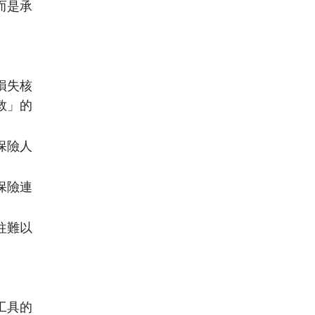
而是承
損失核
救」的
保險人
保險連
往難以
工具的