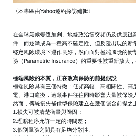
〈本專區由
Yahoo
邀約採訪編輯〉
在全球氣候變遷加劇、地緣政治衝突頻仍及供應鏈
件，而逐漸成為一種高不確定性、但反覆出現的新
穩定風險環境下運作良好，然而面對極端風險的衝
險（
Parametric Insurance
）的重要性被重新放大，
極端風險的本質，正在改寫保險的前提假設
極端風險具有三個特徵：低頻高幅、高相關性、高
電、港口癱瘓，這類事件往往同時影響大量被保險
然而，傳統損失補償型保險建立在幾個隱含前提之
1.損失可被清楚衡量與歸因；
2.理賠程序允許一定的時間差；
3.個別風險之間具有足夠分散性。