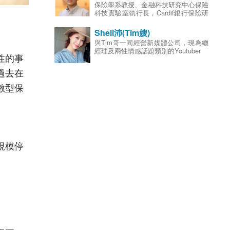
保險學系教授、金融科技研究中心保險
委員、財團法人保險事業發展中心董
科技實驗室執行長，Cardif銀行保險研
事；專長為風險管理與保險、精算科
究中心主任。曾任政大風險管理與保險
學、退休金財務、資產配置。
學系系主任、財團法人交通事故特別補
Shell沛(Tim嫂)
償基金監察人、金融消費評議中心董
與Tim哥一同經營新媒體公司，現為總
事、台灣風險與保險學會秘書長、金管
經理及兩性情感話題類別的Youtuber
會人身保險保單審察委員、金融總會副
性的事
秘書長；研究專長為保險市場、銀行保
險、金融控股公司、保險科技與保險監
過去在
理法規與制度等。
數型保
規模停