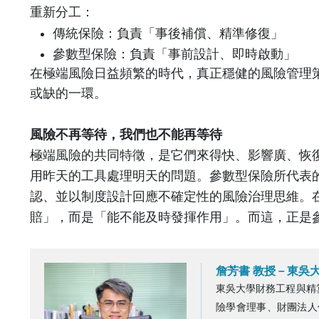
重新分工：
傳統保險：負責「事後補償、精準修復」
參數型保險：負責「事前設計、即時啟動」
在極端風險日益頻繁的時代，真正穩健的風險管理
或缺的一環。
風險不再等待，我們也不能再等待
極端風險的共同特徵，是它們來得快、影響廣、恢
用昨天的工具處理明天的問題。參數型保險所代表
認、並以制度設計回應不確定性的風險治理思維。
賠」，而是「能不能及時發揮作用」。而這，正是
詹芳書 教授－東吳
東吳大學財務工程與精
險學會理事、財團法人