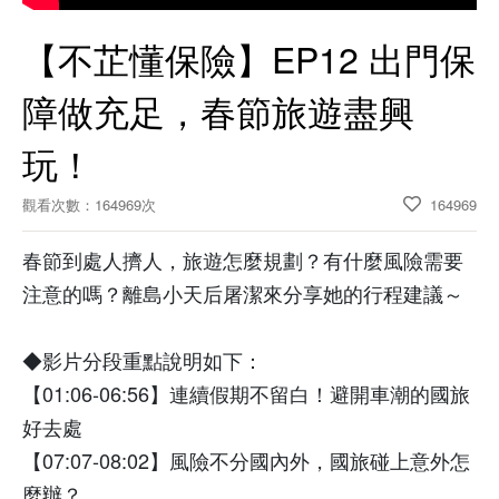
【不芷懂保險】EP12 出門保
障做充足，春節旅遊盡興
玩！
觀看次數：164969次
164969
春節到處人擠人，旅遊怎麼規劃？有什麼風險需要
注意的嗎？離島小天后屠潔來分享她的行程建議～
◆影片分段重點說明如下：
【01:06-06:56】連續假期不留白！避開車潮的國旅
好去處
【07:07-08:02】風險不分國內外，國旅碰上意外怎
麼辦？