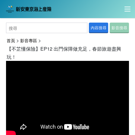
內容搜尋
影音搜尋
>
>
首頁
影音專區
【不芷懂保險】EP12 出門保障做充足，春節旅遊盡興
玩！