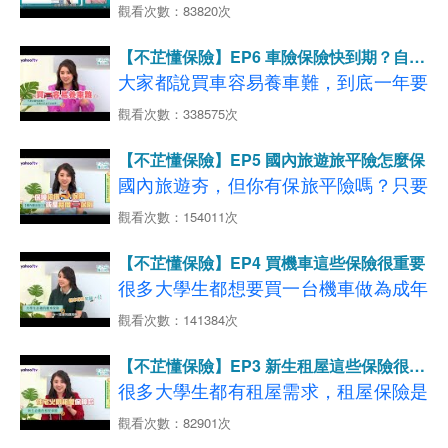
【10:34-12:02】住宅火險規劃好 居家
屋流程要細看，住宅火險也一定要保，
觀看次數：83820次
【08:29-12:34】愛是愛呆丸 環島前別
◆影片分段重點說明如下：
車差在哪?
防疫沒煩惱
但有哪些細節一定要注意呢？房產秘密
忘了保險！
【00:40-05:10】買機車送保險 該保的
【03:49-07:49】長途開車狀況多 意外
【不芷懂保險】EP6 車險保險快到期？自己
客不藏私大公開！
卻沒保到？
發生怎處理?
處理省更多！
大家都說買車容易養車難，到底一年要
→
了解更多，立即試算投保GO
看更多
【05:16-07:15】機車族保對險 風險一
【08:00-12:33】了解自己的需求 新車
【機車第三人責任保險】
花多少錢養車？車險要注意哪些，才能
看更多
觀看次數：338575次
【住宅火險推薦】
◆影片分段重點說明如下：
看更多
保險自己搞定！
把罩、保障加分！
【國內旅平險】
在有限預算下做到足夠保障？今天邀請
延伸閱讀：年輕人陷買房焦慮？ 前進
【00:50-02:30】走訪上千建案 新奇建
延伸閱讀：【機車環島旅遊】台9線精
【不芷懂保險】EP5 國內旅遊旅平險怎麼保
【07:28-10:08】把錢花在刀口上！保
小資族代表冰蹦拉來分享！
預售屋市場必懂的6件事
案面面觀
國內旅遊夯，但你有保旅平險嗎？只要
選機車旅遊4大熱門景點
險應量身打造
【02:33-06:10】賞屋這樣看！新手也
是旅遊都會有風險，開心出門也要平安
→
觀看次數：154011次
【10:15-12:04】怎麼評估自身需求 找
了解更多，立即試算投保
GO
◆影片分段重點說明如下：
能變專家
回家～旅遊達人瞿光復來跟大家分享台
看更多
【新車保險推薦】
到適合的機車？
【01:40-02:23】買車容易養車難 養車
【06:18-07:59】比起新成屋 為何預售
【不芷懂保險】EP4 買機車這些保險很重要
灣的秘境景點，以及他帶團遇過的意外
延伸閱讀：三個關鍵～讓你買車體險一次上手
【12:13-13:33】不是只有換機油！機
開銷有多大?
屋更受歡迎？
很多大學生都想要買一台機車做為成年
事件與處理方式
！
【04:53-09:08】車險保費每年繳 你清
車保養重點？
【08:05-09:06】保單拿出來！有看懂
禮，一定要有正確的機車保險知識，才
觀看次數：141384次
楚有哪些保障嗎?
你的住宅火險保障內容嗎?
能給自己更多保障。Eason黃尹宣來分
◆影片分段重點說明如下：
【08:14-09:44】網路投保車險超方便
【09:07-12:09】投保住宅火險要知道
【不芷懂保險】EP3 新生租屋這些保險很重
→
了解更多，立即試算投保GO
享他的大學瘋狂夜衝經驗，並告訴大家
【01:56-06:02】重溫搭機喜悅 達人帶
又便宜，自己也可以處理!
要
很多大學生都有租屋需求，租屋保險是
看更多
房價≠住宅火險保額
【機車險種推薦】
正確的機車保險觀念！
你遊台灣離島
非常重要的～永康曾咖郎憑著多年租屋
【12:18-14:26】注意！住宅火險若不
延伸閱讀：畢業季後掀買車潮 騎車通勤好便利卻
觀看次數：82901次
→
【06:40-09:57】國旅自由行夯 意外狀
足額 理賠金將被打折！
了解更多，立即試算投保
GO
忽略這一項