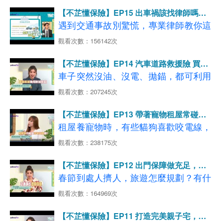
>>>
略潛在的風險。 在國內租車或是使用
汽車險立即試算投保GO
◆影片分段重點說明如下：
【不芷懂保險】EP15 出車禍該找律師嗎？
共享汽車的時候，萬一發生車禍該怎麼
【01:05-02:43】專業試車手上路也會
看更多 每位車主都需要的 【強制險】
原來汽車險有這些保障！
遇到交通事故別驚慌，專業律師教你這
處理？賠償問題又落在誰的頭上呢？
看更多 上路必備保險【第三人責任險】
怕 分享車險投保觀點
樣做，適當釐清責任，避免產生更大糾
觀看次數：156142次
看更多 撞到超跑的附身符 【超額責任險】
【02:48-04:50】車禍報出險後保險費
紛或衍生賠償
◆影片分段重點說明如下：
看更多 愛車的守護神【車體損失險】
【不芷懂保險】EP14 汽車道路救援險 買的
會變貴？關鍵要看這個！
【01:24-04:08】共享汽車 VS 傳統租
送的有差嗎?
車子突然沒油、沒電、拋錨，都可利用
【04:59-09:17】節省保費有撇步！汽
◆影片分段重點說明如下：
賃，租車型態比一比
道路救援服務來幫忙！
觀看次數：207245次
車險掌握3大重點
【01:12-05:23】車禍糾紛時有所聞，
【04:13-07:40】共享汽車 VS 傳統租
了解服務內容，才能避免產生糾紛或不
律師教你自保5招！
【09:24-11:47】開車4大NG壞習慣 千
賃，租車保障有哪些？
【不芷懂保險】EP13 帶著寵物租屋常碰
必要的費用喔～
【06:06-09:45】處理糾紛勞心勞力，
萬不要犯！
壁？資深貓奴的心路分享
【07:41-08:43】租車出遊換人開，有
租屋養寵物時，有些貓狗喜歡咬電線，
不妨尋求車禍律師協助
保險卻賠不了!?
嚴重的話可能會導致電線走火，引發火
觀看次數：238175次
◆影片分段重點說明如下：
【09:49-10:52】[案例分享] 跟朋友借車
→
了解更多，立即試算投保GO
災。其實現在市面上有專屬租屋族的
【01:30-02:46】擔心拖車亂收費 道路
開心出遊，釀車禍索賠千萬、家破人
看更多
、
【不芷懂保險】EP12 出門保障做充足，春
【第三人責任險】
【強制汽車責任險】
→
了解更多，立即試算投保GO
「住宅火險」，讓房客更有保障！
亡!?
救援的合理價?
節旅遊盡興玩！
春節到處人擠人，旅遊怎麼規劃？有什
延伸閱讀：車禍出險會被加費嗎？不一
看更多
【共享汽車加碼險】
、
【短期租借車保
【11:00-13:44】你不知道的『附加險
【03:16-05:09】開車上路狀況多 道路
麼風險需要注意的嗎？離島小天后屠潔
定，關鍵就在這點！
觀看次數：164969次
險】
◆影片分段重點說明如下：
種』，原來提供這麼好的保障！
救援什麼時候能用?
來分享她的行程建議～
延伸閱讀：【短期租借車保險】手把手教你處理租
【01:31-04:23】寵物租屋難度高 維護
【不芷懂保險】EP11 打造完美親子宅，居
【05:13-08:33】信用卡 VS. 產險公司
車、借車事故