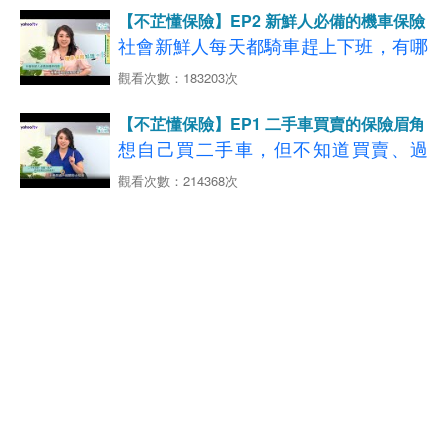
經驗，來告訴大家正確的租屋觀念！
◆影片分段重點說明如下：
【不芷懂保險】EP2 新鮮人必備的機車保險
看更多
況也不少？！
【第三人責任險】
【01:56-06:02】Eason夜衝私房秘境大
社會新鮮人每天都騎車趕上下班，有哪
延伸閱讀：五分鐘快速認識汽車保險
→
【10:04-12:22】離島自由行 租來的車
◆影片分段重點說明如下：
了解更多，立即試算投保
GO
公開
些機車相關的保險知識是我們一定要知
看更多
觀看次數：183203次
撞壞了怎麼辦？
【住宅火險保障】
【00:57-02:19】租屋找房眉角多 居住
【06:40-09:57】大學生騎車神隊友！
道的呢?
延伸閱讀：火災、地震意外難預測 多
【12:19-13:20】離島租車旅遊更安
安全擺第一
強制+第三人責任險
【不芷懂保險】EP1 二手車買賣的保險眉角
元化保險捍衛溫暖家園
心！旅平+附加租借車險
【02:21-04:53】租屋處遭祝融 驚險一
【10:04-12:22】投保第三人責任險+超
想自己買二手車，但不知道買賣、過
◆影片分段重點說明如下：
瞬間
額責任險 遇超跑才不會心驚
戶、保險該注意哪些？
觀看次數：214368次
【00:46-03:12】第一份薪水開始存 25
看更多
【12:19-13:20】給機車族的投保指南
【05:32-07:00】小火快逃！濃煙關
【旅平險+租借汽機車險】
歲存百萬靠4招
一張保單一次購足
→
四大保障最齊全
了解更多，立即試算投
門！破除火場迷思
◆影片分段重點說明如下：
【03:46-04:34】每天都在騎機車 你懂
保
GO
【07:09-08:56】租屋處付之一炬 財損
【01:06-05:03】二手車賣個好價錢，
機車險嗎？
延伸閱讀：【離島旅遊】不用人擠人
→
拿得回？
了解更多，立即試算投保
GO
車商真心話交戰!
【04:41-07:17】新鮮人照過來！機車
秋遊澎湖
4
大秘境更愜意
看更多
【機車險種推薦】
【09:18-11:24】住宅火險租屋保障款
【05:19-10:38】汽車過戶懶人包! 免代
保險教你保
延伸閱讀：大學生機車族的「十大煩惱」 少了這
租屋族也有保障
辦流程自己來
【07:19-08:47】騎車自撞可以申請強
一步恐賠到脫褲
【11:48-13:38】租屋不踩雷 十大要件
【10:41-12:14】二手車買賣請注意! 任
制險理賠嗎？
報你知！
意險不會自動移轉
【08:51-09:44】新鮮人注意！駕駛人
【12:19-14:27】開心買二手車 忘記移