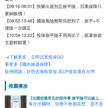
【08:16-08:51】快樂出遊別忘旅平險，百萬保障只
要銅板價！
【08:52-10:46】國旅風險都幫你想到了，旅平+不
便險一次購足
【10:54-12:22】投保旅平險不用再比了，跟著旅遊
主題輕鬆選！
→
了解更多，立即試算投保GO
看更多【國內旅遊保障】
延伸閱讀：好想去海島度假 高CP值首選在台灣
推薦播放
【出國前最常忘的那件事 旅平險可以線上買
啦！】
每次出國時，你會不會都在想，是不是