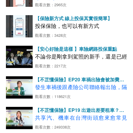
少了什麼？
觀看次數：2965次
甚至都快到機場才想起來？ 原來就是
【保險新方式 線上投保其實很簡單】
>>> 旅平險！！！
投保保險，也可以有新方式
別擔心
~
現在旅平險線上就能完成，幾
超方便的網路投保，很多人在用，不受
分鐘就能搞定！
觀看次數：3428次
時間限制，24小時都能投保，常見保險
出發前
1
小時完成「本人投保」 ，保障
【安心好險是這樣 】車險網路投保重點
通通都有，輕鬆操作，還可以享有網路
立即擁有，現在就上新安東京海上網路
不論你是剛拿到駕照的新手，還是已經
投保試算看看吧
投保優惠，現在就上新安東京海上網路
~
馳騁多年的老司機，大家都希望開車上
觀看次數：2217次
投保試算看看吧~
路時能更安心。除了安全駕駛，保對車
>>>
國外旅平險立即試算投保
GO
【不芷懂保險】EP20 車禍出險會被加費嗎?
險更是對自己和家人負責的表現。
汽車險保費怎麼算?
>>>
發生車禍後跟產險公司聯絡報出險，隔
汽車險立即試算投保GO
不知道怎麼保嗎
?
看更多【國外旅平險介紹】
什麼是危險駕駛的離譜行為？車險該如
年保費就會增加?！如果是優良駕駛，
觀看次數：118621次
出國旅遊必備
方案自由選！
何投保？
看更多 每位車主都需要的 【強制險】
保險期間都平安無事，保費會算便宜一
網路投保這麼方便，能投保的項目會不
看更多 上路必備保險【第三人責任險】
【不芷懂保險】EP19 出遊出差要租車？這
點嗎？有什麼小技巧可以少花點錢，還
會不多呀？就讓芷娟和小葉來告訴你。
看更多 撞到超跑的附身符 【超額責任險】
個保險要先有
共享汽、機車在台灣街頭愈來愈常見
享有同樣的保障？
看更多 愛車的守護神【車體損失險】
了！在享受方便性的同時，大家往往忽
觀看次數：249338次