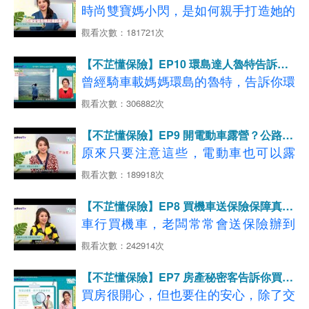
整潔有妙招！
家防護要做到！
時尚雙寶媽小閃，是如何親手打造她的
→
了解更多，立即試算投保GO
免費道路救援比一比
◆影片分段重點說明如下：
【04:26-07:01】寵物看家狀況多 如何
夢幻親子宅？設計上有哪些細節需要注
看更多
【汽車第三人責任保險】
、
【車體損失保
觀看次數：181721次
【08:42-11:20】投保道路救援險 保障
【01:06-06:56】連續假期不留白！避
預防意外發生？
險】
意？改造時要如何注意用電安全？
開車潮的國旅好去處
更全面 不用擔心被當肥羊宰!
【不芷懂保險】EP10 環島達人魯特告訴你
【07:02-07:58】全國火災分析 爐火、
延伸閱讀：【律師費用補償附加條款】百元保費
【07:07-08:02】風險不分國內外，國
騎機車環島的重點！
曾經騎車載媽媽環島的魯特，告訴你環
電器藏危機
省下萬元律師費
◆影片分段重點說明如下：
旅碰上意外怎麼辦？
→
了解更多，立即試算投保GO
島前要做哪些準備，以及最重要的2大
觀看次數：306882次
【08:02-10:17】租屋族轉嫁風險 住宅
【00:51-02:21】一家四口住28坪質感
【08:16-08:51】快樂出遊別忘旅平
看更多
【汽車第三人責任保險】
必保保險【機車險】、【國內旅平
火險保障不可少！
宅 白色空間放大視覺
險，百萬保障只要銅板價！
延伸閱讀：撞超跑賠不完…你保超額責
【不芷懂保險】EP9 開電動車露營？公路冒
險】！
【10:22-12:06】住宅起火點意想不到
【08:52-10:46】國旅風險都幫你想到
【02:24-04:39】舒心親子宅這樣做就
險的融融，告訴你他怎麼做到！
原來只要注意這些，電動車也可以露
任險了嗎？
多一份保障更安心！
了，旅平+不便險一次購足
對
營！曾在美國公路大冒險
3500
公里的融
觀看次數：189918次
◆影片分段重點說明如下：
【10:54-12:22】投保旅平險不用再比
【04:45-05:57】住宅火災電氣因素占
融，分享他如何挑選車子的性能與安
【00:58-04:54】台灣人必做清單 魯特
了，跟著旅遊主題輕鬆選！
→
【不芷懂保險】EP8 買機車送保險保障真的
大宗 用電安全要注意！
了解更多，立即試算投保GO
全，以及買新車該注意的保險～
載著媽媽環島去
足夠嗎？
車行買機車，老闆常常會送保險辦到
看更多
【租屋放心款】
【06:00-08:06】跟著檢查！居家用電
【04:59-07:37】環島這樣玩！行前規
好，看起來很優惠，但一定要看清楚保
延伸閱讀：【房客自救必看】租屋族4
→
了解更多，立即試算投保GO
觀看次數：242914次
不NG
◆影片分段重點說明如下：
劃懶人包
單內，才能避免後續可能產生的理賠問
看更多【國內旅遊保障】
大居家風險 有「它」就搞定
【08:10-10:32】最後一道防護網 投保
【00:27-01:12】電動車時代來臨 買新
【不芷懂保險】EP7 房產秘密客告訴你買新
【07:38-08:26】環島旅行堤防意外 行
延伸閱讀：好想去海島度假 高CP值首選在台灣
題～
車要選電動車嗎?
住宅火險-安心防護款
屋注意事項～
買房很開心，但也要住的安心，除了交
經這些路段要小心！
【01:44-03:27】電動車成潮流 跟燃油