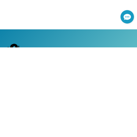
傷害險很重要
→
轉任意險結果…
了解更多，立即試算投保
GO
看更多
【14:45-15:25】二手車車險不可省! 專
【租屋放心款】
→
了解更多，立即試算投保
GO
延伸閱讀：【房客自救必看】租屋族
4
家：小心強制險不夠賠!
看更多
【機車第三人責任險】
大居家風險 有「它」就搞定
延伸閱讀：機車族有「險」無患～圖解機車駕駛人
→
了解更多，立即試算投保
GO
傷害險
延伸閱讀：二手車保險怎麼買？掌握
3
大關鍵點 小預算買到大保障
網路服務專線：0800-366-168
|
服務時間：週一至週五 上午8:30 ~ 下午5:30 (國定假日除外)
客戶服務專線：0800-050-119
|
24小時全天候道路救援及事故現場服務
|
地址：台灣台北市104南京東路三段130號8-13樓
Copyright ©2019 新安東京海上產物保險股份有限公司 All
rights reserved， 本網域(yahoo.ebo.tmnewa.com.tw)之服
務，由「新安東京海上產物保險股份有限公司」所擁有和提
供，請見
詳細說明