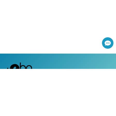
網路服務專線：0800-366-168
|
服務時間：週一至週五 上午8:30 ~ 下午5:30 (國定假日除外)
客戶服務專線：0800-050-119
|
24小時全天候道路救援及事故現場服務
|
地址：台灣台北市104南京東路三段130號8-13樓