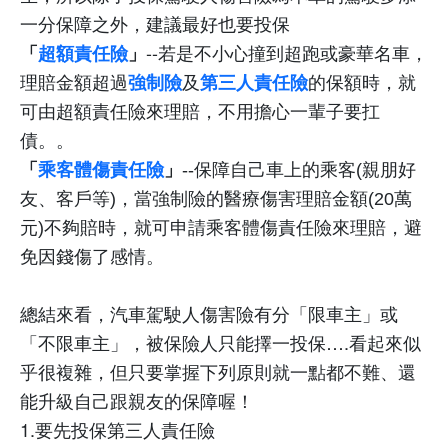
一分保障之外，建議最好也要投保
--
若是不小心撞到超跑或豪華名車，
「
超額責任險
」
理賠金額超過
及
的保額時，就
強制險
第三人責任險
可由超額責任險來理賠，不用擔心一輩子要扛
債。。
乘客體傷責任險
「
」
--
保障自己車上的乘客
(
親朋好
友、客戶等
)
，當強制險的醫療傷害理賠金額
(20
萬
元
)
不夠賠時，就可申請乘客體傷責任險來理賠，避
免因錢傷了感情。
總結來看，汽車
駕駛人傷害險有分「限車主」或
「不限車主」，被保險人只能擇一投保
….
看起來似
乎很複雜，但只要掌握下列原則就一點都不難、還
能升級自己跟親友的保障喔！
1.要先投保第三人責任險