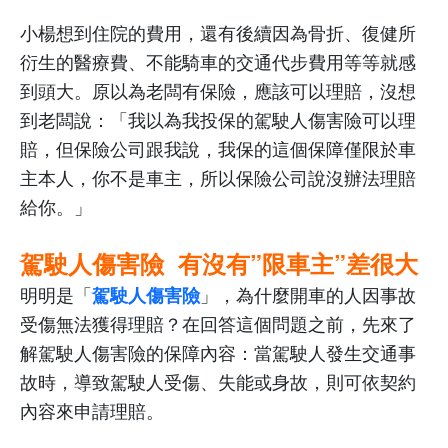
小楊想到住院的費用，還有後續因為骨折、復健所
衍生的醫療費、不能騎車的交通代步費用等等就感
到頭大。原以為老闆有保險，應該可以理賠，沒想
到老闆說：「我以為我投保的駕駛人傷害險可以理
賠，但保險公司跟我說，我保的這個保障僅限於車
主本人，你不是車主，所以保險公司說沒辦法理賠
給你。」
駕駛人傷害險
有沒有
”
限車主
”
差很大
明明是「
」，為什麼開車的人因事故
駕駛人傷害險
受傷無法獲得理賠？在回答這個問題之前，先來了
解駕駛人傷害險的保障內容：當駕駛人發生交通事
故時，導致駕駛人受傷、失能或身故，則可依契約
內容來申請理賠。