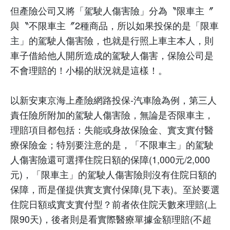
但產險公司又將「駕駛人傷害險」分為〝限車主〞
與〝不限車主〞
2
種商品，所以如果投保的是「限車
主」的駕駛人傷害險，也就是行照上車主本人，則
車子借給他人開所造成的駕駛人傷害，保險公司是
不會理賠的！小楊的狀況就是這樣！。
以新安東京海上產險網路投保
-
汽車險為例，第三人
責任險所附加的駕駛人傷害險，無論是否限車主，
理賠項目都包括：失能或身故保險金、實支實付醫
療保險金；特別要注意的是，「不限車主」的駕駛
人傷害險還可選擇住院日額的保障
(1,000
元
/2,000
元
)
，「限車主」的駕駛人傷害險則沒有住院日額的
保障，而是僅提供實支實付保障
(
見下表
)
。至於要選
住院日額或實支實付型？前者依住院天數來理賠
(
上
限
90
天
)
，後者則是看實際醫療單據金額理賠
(
不超