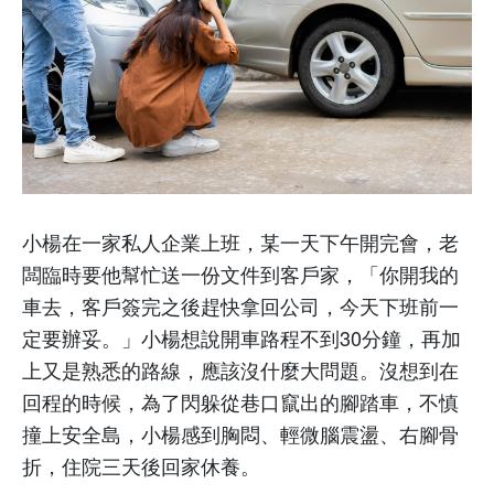
小楊在一家私人企業上班，某一天下午開完會，老
闆臨時要他幫忙送一份文件到客戶家，「你開我的
車去，客戶簽完之後趕快拿回公司，今天下班前一
定要辦妥。」小楊想說開車路程不到
30
分鐘，再加
上又是熟悉的路線，應該沒什麼大問題。沒想到在
回程的時候，為了閃躲從巷口竄出的腳踏車，不慎
撞上安全島，小楊感到胸悶、輕微腦震盪、右腳骨
折，住院三天後回家休養。