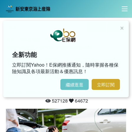
×
內容搜尋
影音搜尋
>
>
>
首頁
保險小學堂
汽車
買對汽車駕駛人傷害險 才能獲得完整保障
全新功能
買對汽車駕駛人傷害險 才能
立即訂閱Yahoo！E保網推播通知，隨時掌握各種保
險知識及各項最新活動＆優惠訊息！
獲得完整保障
繼續逛逛
立即訂閱
發佈日期 / 2026-03-10
527128
64672