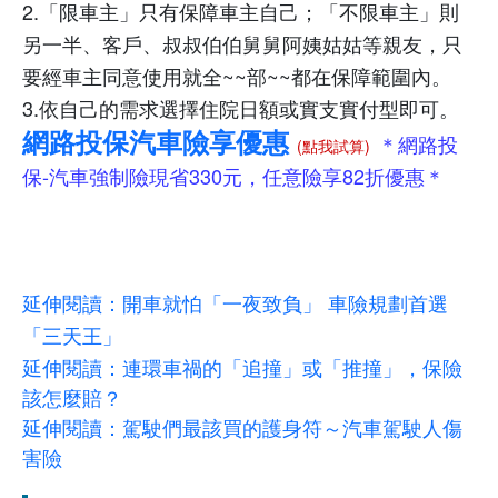
2.「限車主」只有保障車主自己；「不限車主」則
另一半、客戶、叔叔伯伯舅舅阿姨姑姑等親友，只
要經車主同意使用就全
~~
部
~~
都在保障範圍內。
3.依自己的需求選擇住院日額或實支實付型即可。
網路投保汽車險享優惠
＊網路投
(點我試算)
保-汽車強制險現省330元，任意險享82折優惠＊
延伸閱讀：開車就怕「一夜致負」 車險規劃首選
「三天王」
延伸閱讀：連環車禍的「追撞」或「推撞」，保險
該怎麼賠？
延伸閱讀：駕駛們最該買的護身符～汽車駕駛人傷
害險