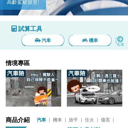
高齡駕駛留意!
試算工具
汽車
機車
情境專區
商品介紹
汽車
|
機車
|
旅平
|
住火
|
傷害
|