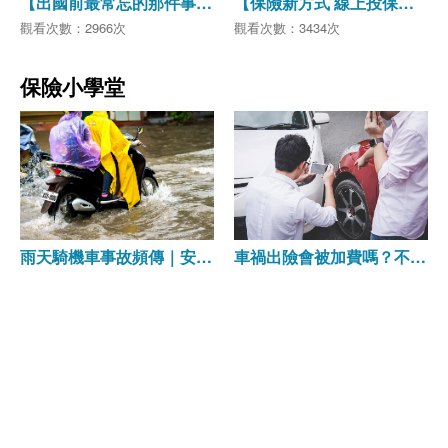
【出國前最常忘的那件事
【保險新方式 線上投保其
旅平險可以線上買啦！】
實很簡單】
觀看次數：2966次
觀看次數：3434次
保險小學堂
雨天騎機車事故頻傳｜安全
車禍出險會被加費嗎？不一
駕駛與機車保險完整防護
定，關鍵就在這點！