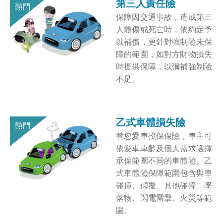
第三人責任險
保障因交通事故，造成第三
人體傷或死亡時，依約定予
以補償，更針對強制險未保
障的範圍，如對方財物損失
時提供保障，以彌補強制險
不足。
乙式車體損失險
替您愛車投保保險，車主可
依愛車車齡及個人需求選擇
承保範圍不同的車體險。乙
式車體險保障範圍包含與車
碰撞、傾覆、其他碰撞、墜
落物、閃電雷擊、火災等範
圍。