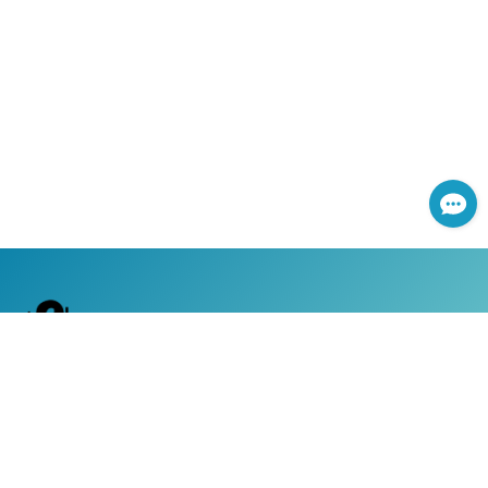
網路服務專線：0800-366-168
|
服務時間：週一至週五 上午8:30 ~ 下午5:30 (國定假日除外)
客戶服務專線：0800-050-119
|
24小時全天候道路救援及事故現場服務
|