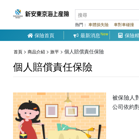
熱門：
車體損失險
車對車碰撞
保險首頁
最新消息
保險
>
>
>
個人賠償責任保險
首頁
商品介紹
旅平
個人賠償責任保險
被保險人
公司依約對