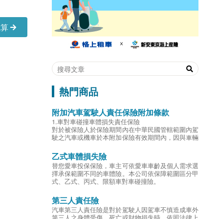
試算
熱門商品
附加汽車駕駛人責任保險附加條款
1.車對車碰撞車體損失責任保險
對於被保險人於保險期間內在中華民國管轄範圍內駕
駛之汽車或機車於本附加保險有效期間內，因與車輛
發生碰撞、擦撞所致之毀損滅失，在確認事故之對方
車輛後，依法對車輛所有人應負賠償責任而受賠償請
乙式車體損失險
求時，本公司對被保險人負賠償責任。
替您愛車投保保險，車主可依愛車車齡及個人需求選
賠付金額最高5萬元為限。
擇承保範圍不同的車體險。本公司依保障範圍區分甲
對造汽車雖肇事逃逸無法確認，但經憲警現場處理且
式、乙式、丙式、限額車對車碰撞險。
經由本公司查證屬實者，本公司亦負賠償之責。
2.第三人責任保險
第三人責任險
對於被保險人於保險期間內在中華民國管轄範圍內駕
駛之汽車或機車發生意外事故不慎造成車外其他人第
汽車第三人責任險是對於駕駛人因駕車不慎造成車外
三人之身體傷害、死亡或財物損失時，依照法律上規
第三人之身體受傷、死亡或財物損失時，依照法律上