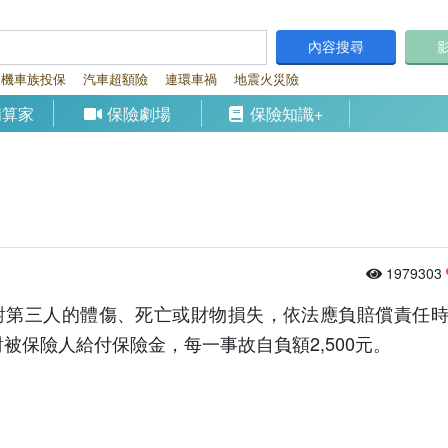
內容搜尋
機車族投保
汽車超額險
連環車禍
地震火災險
精算家
保險劇場
保險知識+
1979303
對第三人的體傷、死亡或財物損失，依法應負賠償責任
被保險人給付保險金，每一事故自負額2,500元。