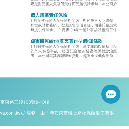
定對受害人應負賠償責任而受賠償請求時，本公司於
規定對受害人負賠償責任而受賠償請求時，本公司於
超過強制汽車責任保險金額以上之部份對被保險人負
超過強制汽車責任保險金額以上之部份對被保險人負
賠償之責。
賠償之責。一般發生傷亡事故時，法官將依受害者的
個人賠償責任保險
第三人每人體傷最高10萬元為限；每次事故體傷總和
身分、地位、年齡、家庭撫養人數等條件，來判定和
1.對於被保險人於保險期間內，對於第三人之體傷、
最高20萬為限。
解金，在求償意識高漲的年代，第三人傷害責任險更
死亡或財物受損，依法應負賠償責任，而受賠償請求
第三人每次事故財損最高3萬元為限。
顯重要。
時提供保險金。 2.提供 (1)每一意外事故體傷責任保
險，20萬的保額選擇。 (2)每一意外事故財損責任保
險，10萬的保額選擇。 (3)保險期間內最高賠償責任
傷害醫療給付(實支實付型)附加條款
保險，60萬的保額選擇。
1.針對被保險人於保險期間內，遭受非由疾病所引起
的外來突發事故，經登記合格的醫療院所就診治療
者，本公司就其實際醫療費用，超過全民健保部份，
給付傷害醫療保險金。 2.保險金額以旅行平安險之
10%計算。
京東路三段130號8-13樓
bo.tmnewa.com.tw)之服務，由「新安東京海上產物保險股份有限