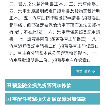
二、警方之失竊證明書正本。 三、汽車鑰匙。
四、汽車出廠證明或進口證明書及貨物完稅證明
正本。 五、汽車註銷牌照登記申請書 (須辦妥註
銷手續，但已確定被保險汽車下落而無法回復持
有 者，不在此限)。 六、汽車新領牌照登記申請
書。 七、讓渡書兩份 (須蓋妥車主印鑑章)。 八、
汽車過戶登記申請書二份 (須蓋妥車主印鑑章)。
九、車主身分證影本或公司營業執照影本。 十、
汽車異動證明書二份。(須蓋妥車主印鑑章)。
立即試算
竊盜險全損免折舊附加條款
零配件被竊損失高額保障附加條款