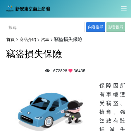
內容搜尋
影音搜尋
>
>
>
竊盜損失保險
首頁
商品介紹
汽車
竊盜損失保險
1672828
36435
保障因所
有車輛遭
受竊盜、
搶奪、強
盜致有毀
損滅失