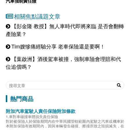
汽車強制責任險
相關焦點議題文章
【彭金隆 教授】無人車時代即將來臨 是否會翻轉
產險業？
Tim嫂慘痛經驗分享 老車保險還是要啊！
【葉啟洲】酒後駕車被撞，強制車險會理賠和代
位追償嗎？
熱門商品
附加汽車駕駛人責任保險附加條款
1.車對車碰撞車體損失責任保險
對於被保險人於保險期間內在中華民國管轄範圍內駕駛之汽車或機車於
本附加保險有效期間內，因與車輛發生碰撞、擦撞所致之毀損滅失，在