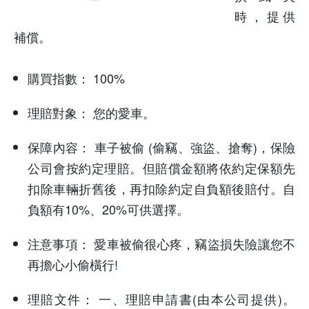
時，提供
補償。
購買指數：
100%
理賠對象：
您的愛車。
保障內容：
車子被偷 (偷竊、強盜、搶奪)，保險
公司會按約定理賠。但賠償金額將依約定保額先
扣除車輛折舊後，再扣除約定自負額後賠付。自
負額有10%、20%可供選擇。
注意事項：
愛車被偷很心疼，竊盜損失險讓您不
再擔心小偷橫行!
理賠文件：
一、理賠申請書(由本公司提供)。