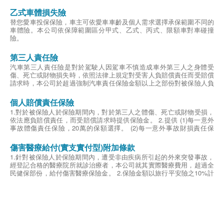
確認事故之對方車輛後，依法對車輛所有人應負賠償責任而受賠償請求
時，本公司對被保險人負賠償責任。
乙式車體損失險
賠付金額最高5萬元為限。
替您愛車投保保險，車主可依愛車車齡及個人需求選擇承保範圍不同的
對造汽車雖肇事逃逸無法確認，但經憲警現場處理且經由本公司查證屬
車體險。本公司依保障範圍區分甲式、乙式、丙式、限額車對車碰撞
實者，本公司亦負賠償之責。
險。
2.第三人責任保險
對於被保險人於保險期間內在中華民國管轄範圍內駕駛之汽車或機車發
第三人責任險
生意外事故不慎造成車外其他人第三人之身體傷害、死亡或財物損失
時，依照法律上規定對受害人應負賠償責任而受賠償請求時，本公司於
汽車第三人責任險是對於駕駛人因駕車不慎造成車外第三人之身體受
超過強制汽車責任保險金額以上之部份對被保險人負賠償之責。
傷、死亡或財物損失時，依照法律上規定對受害人負賠償責任而受賠償
第三人每人體傷最高10萬元為限；每次事故體傷總和最高20萬為限。
請求時，本公司於超過強制汽車責任保險金額以上之部份對被保險人負
第三人每次事故財損最高3萬元為限。
賠償之責。一般發生傷亡事故時，法官將依受害者的身分、地位、年
齡、家庭撫養人數等條件，來判定和解金，在求償意識高漲的年代，第
個人賠償責任保險
三人傷害責任險更顯重要。
1.對於被保險人於保險期間內，對於第三人之體傷、死亡或財物受損，
依法應負賠償責任，而受賠償請求時提供保險金。 2.提供 (1)每一意外
事故體傷責任保險，20萬的保額選擇。 (2)每一意外事故財損責任保
險，10萬的保額選擇。 (3)保險期間內最高賠償責任保險，60萬的保額
選擇。
傷害醫療給付(實支實付型)附加條款
1.針對被保險人於保險期間內，遭受非由疾病所引起的外來突發事故，
經登記合格的醫療院所就診治療者，本公司就其實際醫療費用，超過全
民健保部份，給付傷害醫療保險金。 2.保險金額以旅行平安險之10%計
算。